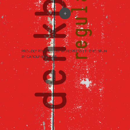
+
PROUDLY POWERED BY WORDPRESS
|
THEME: SPUN
BY
CAROLINE MOORE
.